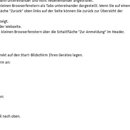
 dann untereinander und nicht nebeneinander angeordnet.
kleinen Browserfenstern als Tabs untereinander dargestellt. Wenn Sie auf einen
fläche "Zurück" oben links auf der Seite können Sie zurück zur Übersicht der
eigt.
der Webseite.
n kleinen Browserfenstern über die Schaltfläche "Zur Anmeldung" im Header.
rekt auf den Start-Bildschirm Ihres Gerätes legen.
irm an:
an:
il nach oben.