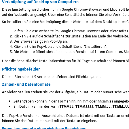
Verknüpfung auf Desktop von Computern
Diese Einstellung wird bisher nur im Google Chrome-Browser und Micorsoft E
auf der Webseite angezeigt. Über eine Schaltfläche können Sie eine Verknüpf
So installieren Sie eine Verknüpfung dieser Webseite auf dem Desktop ihres 
Rufen Sie diese Webseite im Google Chrome-Browser oder Microsofrt 
Klicken Sie auf die Schaltfläche zur Installation am Ende der Webseite.
Der Browser zeigt ein Pop-Up an.
Klicken Sie im Pop-Up auf die Schaltfläche "Installieren".
Die Webseite öffnet sich einem neuen Fenster auf Ihrem Computer. Si
Über die Schaltfläche"Installationsbutton für 30 Tage ausschalten" können S
Pflichteingabefelder
Die mit Sternchen (*) versehenen Felder sind Pflichtangaben.
Zahlen- und Datenformate
An vielen Stellen stehen Sie vor der Aufgabe, ein Datum oder numerische We
Zeitangaben können in den Formen
hh, hh:mm
oder
hh:mm:ss
angegeb
Ein Datum kann in der Form
TTMMJJ, TTMMJJJJ, TT.MM.JJ, TT.MM.JJ
Das Pop-Up Fenster zur Auswahl eines Datums ist nicht mit der Tastatur erre
können Sie das Datum manuell mit der Tastatur eingeben.
Formularelemente ohne sichtbare Bezeichner