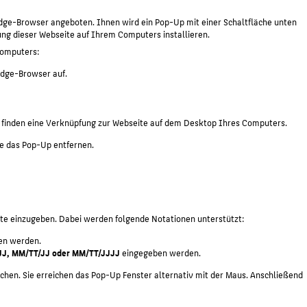
dge-Browser angeboten. Ihnen wird ein Pop-Up mit einer Schaltfläche unten
ung dieser Webseite auf Ihrem Computers installieren.
Computers:
Edge-Browser auf.
e finden eine Verknüpfung zur Webseite auf dem Desktop Ihres Computers.
ie das Pop-Up entfernen.
rte einzugeben. Dabei werden folgende Notationen unterstützt:
en werden.
JJ, MM/TT/JJ oder MM/TT/JJJJ
eingegeben werden.
ichen. Sie erreichen das Pop-Up Fenster alternativ mit der Maus. Anschließend