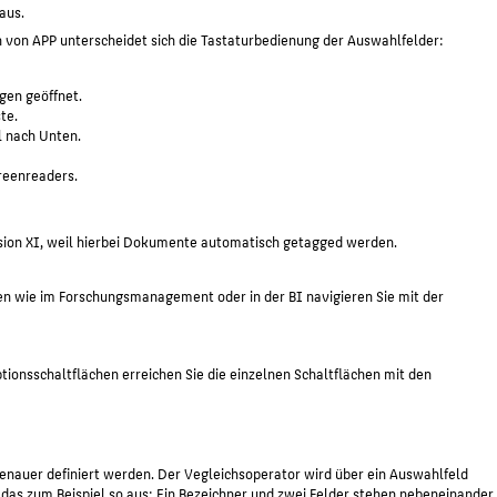
aus.
on APP unterscheidet sich die Tastaturbedienung der Auswahlfelder:
ägen geöffnet.
te.
l nach Unten.
reenreaders.
sion XI, weil hierbei Dokumente automatisch getagged werden.
hen wie im Forschungsmanagement oder in der BI navigieren Sie mit der
tionsschaltflächen erreichen Sie die einzelnen Schaltflächen mit den
nauer definiert werden. Der Vegleichsoperator wird über ein Auswahlfeld
das zum Beispiel so aus: Ein Bezeichner und zwei Felder stehen nebeneinander.