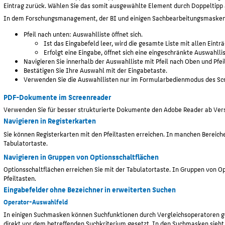
Eintrag zurück. Wählen Sie das somit ausgewählte Element durch Doppeltipp 
In dem Forschungsmanagement, der BI und einigen Sachbearbeitungsmasken v
Pfeil nach unten: Auswahlliste öffnet sich.
Ist das Eingabefeld leer, wird die gesamte Liste mit allen Eintr
Erfolgt eine Eingabe, öffnet sich eine eingeschränkte Auswahllis
Navigieren Sie innerhalb der Auswahlliste mit Pfeil nach Oben und Pfei
Bestätigen Sie Ihre Auswahl mit der Eingabetaste.
Verwenden Sie die Auswahllisten nur im Formularbedienmodus des Sc
PDF-Dokumente im Screenreader
Verwenden Sie für besser strukturierte Dokumente den Adobe Reader ab Ver
Navigieren in Registerkarten
Sie können Registerkarten mit den Pfeiltasten erreichen. In manchen Bereic
Tabulatortaste.
Navigieren in Gruppen von Optionsschaltflächen
Optionsschaltflächen erreichen Sie mit der Tabulatortaste. In Gruppen von Op
Pfeiltasten.
Eingabefelder ohne Bezeichner in erweiterten Suchen
Operator-Auswahlfeld
In einigen Suchmasken können Suchfunktionen durch Vergleichsoperatoren ge
direkt vor dem betreffenden Suchkriterium gesetzt. In den Suchmasken sieht 