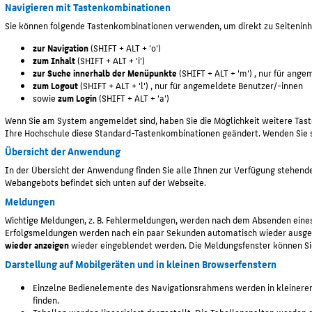
Navigieren mit Tastenkombinationen
Sie können folgende Tastenkombinationen verwenden, um direkt zu Seiteninh
zur Navigation
(SHIFT + ALT + 'o')
zum Inhalt
(SHIFT + ALT + 'i')
zur Suche innerhalb der Menüpunkte
(SHIFT + ALT + 'm') , nur für ang
zum Logout
(SHIFT + ALT + 'l') , nur für angemeldete Benutzer/-innen
sowie
zum Login
(SHIFT + ALT + 'a')
Wenn Sie am System angemeldet sind, haben Sie die Möglichkeit weitere Tas
Ihre Hochschule diese Standard-Tastenkombinationen geändert. Wenden Sie s
Übersicht der Anwendung
In der Übersicht der Anwendung finden Sie alle Ihnen zur Verfügung stehen
Webangebots
befindet sich unten auf der Webseite.
Meldungen
Wichtige Meldungen, z. B. Fehlermeldungen, werden nach dem Absenden eines 
Erfolgsmeldungen werden nach ein paar Sekunden automatisch wieder ausgeb
wieder anzeigen
wieder eingeblendet werden. Die Meldungsfenster können Sie
Darstellung auf Mobilgeräten und in kleinen Browserfenstern
Einzelne Bedienelemente des Navigationsrahmens werden in kleineren
finden.