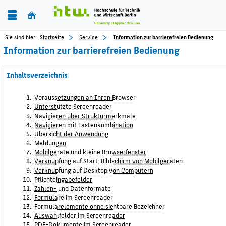
Sie sind hier:
Startseite
Service
Information zur barrierefreien Bedienung
Information zur barrierefreien Bedienung
Inhaltsverzeichnis
Voraussetzungen an Ihren Browser
Unterstützte Screenreader
Navigieren über Strukturmerkmale
Navigieren mit Tastenkombination
Übersicht der Anwendung
Meldungen
Mobilgeräte und kleine Browserfenster
Verknüpfung auf Start-Bildschirm von Mobilgeräten
Verknüpfung auf Desktop von Computern
Pflichteingabefelder
Zahlen- und Datenformate
Formulare im Screenreader
Formularelemente ohne sichtbare Bezeichner
Auswahlfelder im Screenreader
PDF-Dokumente im Screenreader