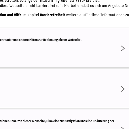
es scrollen, solange der Bildschirm größer als 768px breit ist.
ese Webseiten nicht barrierefrei sein. Hierbei handelt es sich um Angebote Drit
ion und Hilfe
im Kapitel
Barrierefreiheit
weitere ausführliche Informationen zu
eenreader und andere Hilfen zur Bedienung dieser Webseite.
lichen Inhalten dieser Webseite, Hinweise zur Navigation und eine Erläuterung der