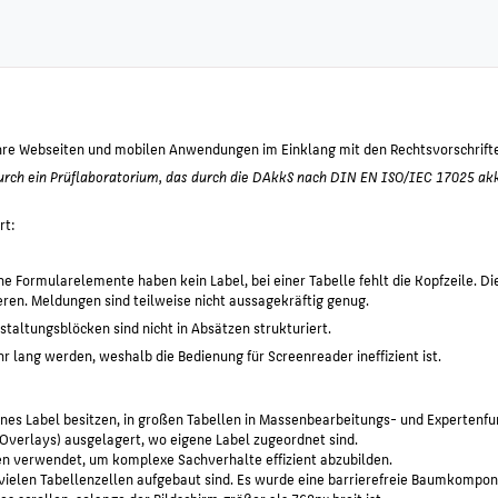
ihre Webseiten und mobilen Anwendungen im Einklang mit den Rechtsvorschrifte
rch ein Prüflaboratorium, das durch die DAkkS nach DIN EN ISO/IEC 17025 akkred
rt:
Formularelemente haben kein Label, bei einer Tabelle fehlt die Kopfzeile. Die 
eren. Meldungen sind teilweise nicht aussagekräftig genug.
taltungsblöcken sind nicht in Absätzen strukturiert.
r lang werden, weshalb die Bedienung für Screenreader ineffizient ist.
nes Label besitzen, in großen Tabellen in Massenbearbeitungs- und Experten
(Overlays) ausgelagert, wo eigene Label zugeordnet sind.
n verwendet, um komplexe Sachverhalte effizient abzubilden.
s vielen Tabellenzellen aufgebaut sind. Es wurde eine barrierefreie Baumkompo