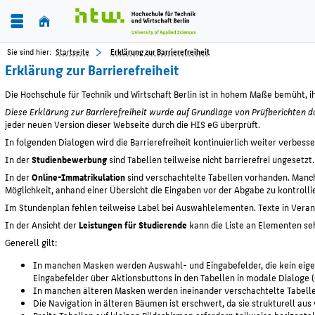
Sie sind hier:
Startseite
Erklärung zur Barrierefreiheit
Erklärung zur Barrierefreiheit
Die Hochschule für Technik und Wirtschaft Berlin ist in hohem Maße bemüht, 
Diese Erklärung zur Barrierefreiheit wurde auf Grundlage von Prüfberichten du
jeder neuen Version dieser Webseite durch die HIS eG überprüft.
In folgenden Dialogen wird die Barrierefreiheit kontinuierlich weiter verbesse
In der
Studienbewerbung
sind Tabellen teilweise nicht barrierefrei ungesetzt.
In der
Online-Immatrikulation
sind verschachtelte Tabellen vorhanden. Manche 
Möglichkeit, anhand einer Übersicht die Eingaben vor der Abgabe zu kontrolli
Im Stundenplan fehlen teilweise Label bei Auswahlelementen. Texte in Verans
In der Ansicht der
Leistungen für Studierende
kann die Liste an Elementen seh
Generell gilt:
In manchen Masken werden Auswahl- und Eingabefelder, die kein eige
Eingabefelder über Aktionsbuttons in den Tabellen in modale Dialoge 
In manchen älteren Masken werden ineinander verschachtelte Tabelle
Die Navigation in älteren Bäumen ist erschwert, da sie strukturell au